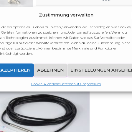
Länge
6 m
Zustimmung verwalten
dir ein optimales Erlebnis zu bieten, verwenden wir Technologien wie Cookies,
Geräteinformationen zu speichern und/oder darauf zuzugreifen. Wenn du
sen Technologien zustimmst, können wir Daten wie das Surfverhalten oder
deutige IDs auf dieser Website verarbeiten. Wenn du deine Zustimmung nicht
eilst oder zurückziehst, können bestimmte Merkmale und Funktionen
inträchtigt werden.
AKZEPTIEREN
ABLEHNEN
EINSTELLUNGEN ANSEHE
Cookie-Richtlinie
Datenschutz
Impressum