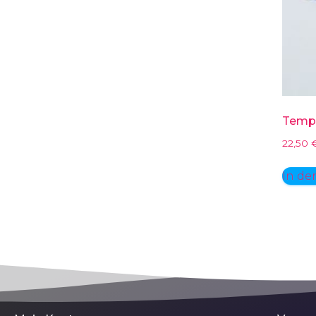
Tempe
22,50
In de