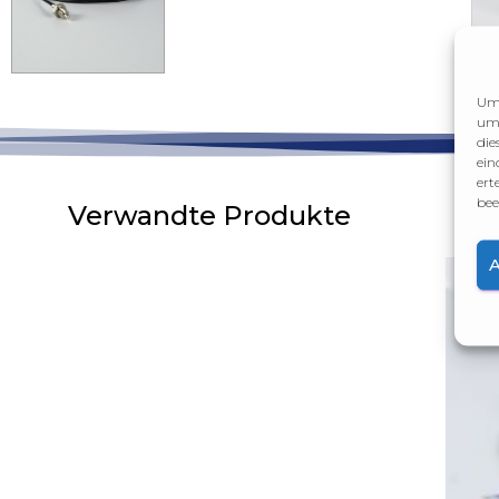
Um 
um 
die
ein
ert
bee
Verwandte Produkte