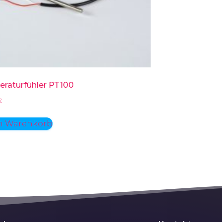
raturfühler PT100
€
n Warenkorb