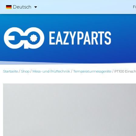
Deutsch
F
Startseite
/
Shop
/
Mess- und Prüftechnik
/
Temperaturmessgeräte
/ PT100 Einsch