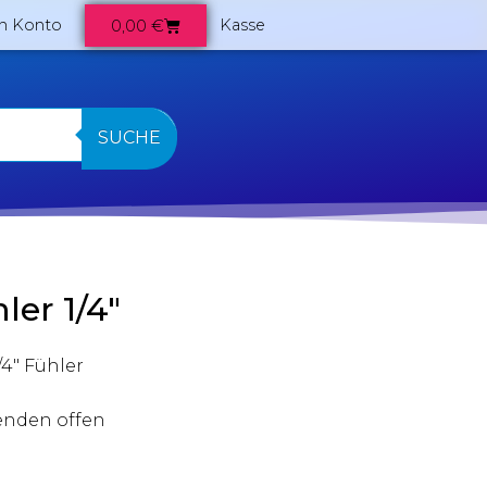
0,00
€
n Konto
Kasse
SUCHE
er 1/4″
4″ Fühler
 enden offen