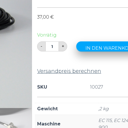
37,00
€
Vorrätig
-
+
IN DEN WARENK
Versandpreis berechnen
SKU
10027
Gewicht
,2 kg
EC 115, EC 12
Maschine
900