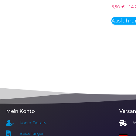
6,50
€
–
14
Ausführu
Mein Konto
Versa
Konto-Details
W
Bestellungen