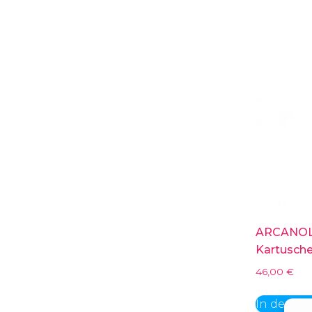
ARCANOL-
Kartusch
46,00
€
In den W