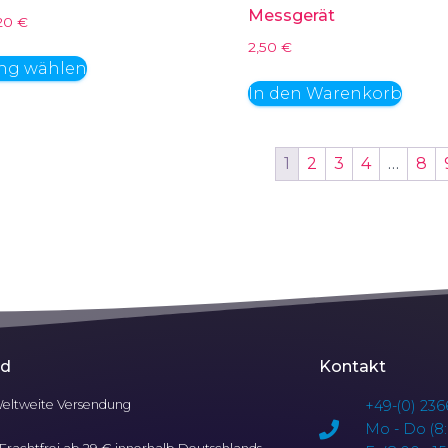
Messgerät
,20
€
2,50
€
ng wählen
In den Warenkorb
1
2
3
4
…
8
nd
Kontakt
eltweite Versendung
+49-(0) 236
Mo - Do (8: