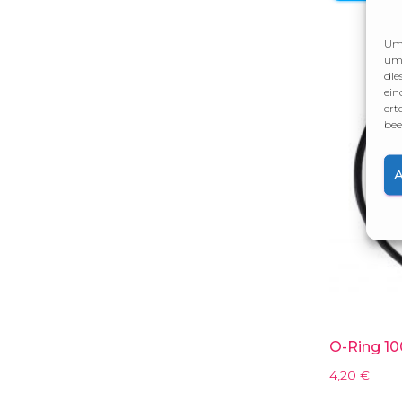
Um 
um 
die
ein
ert
bee
O-Ring 10
4,20
€