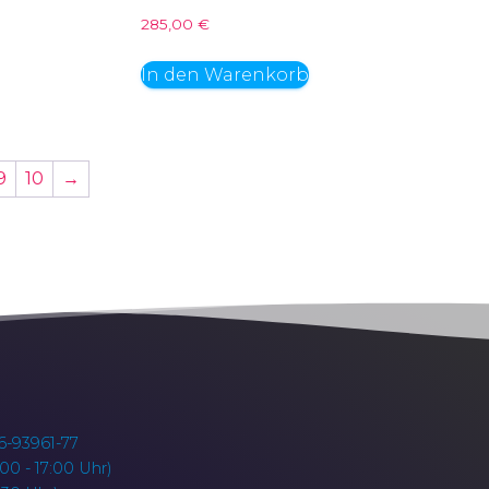
285,00
€
In den Warenkorb
9
10
→
6-93961-77
00 - 17:00 Uhr)