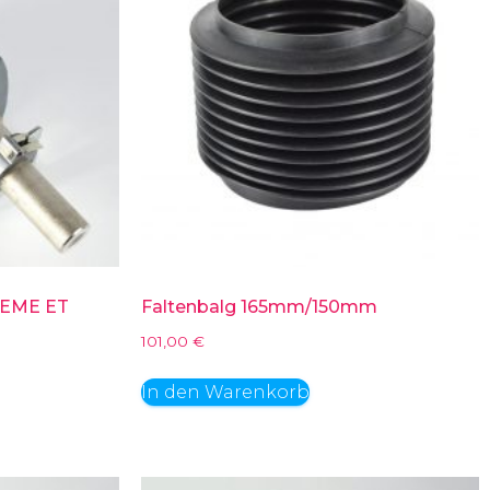
CEME ET
Faltenbalg 165mm/150mm
101,00
€
In den Warenkorb