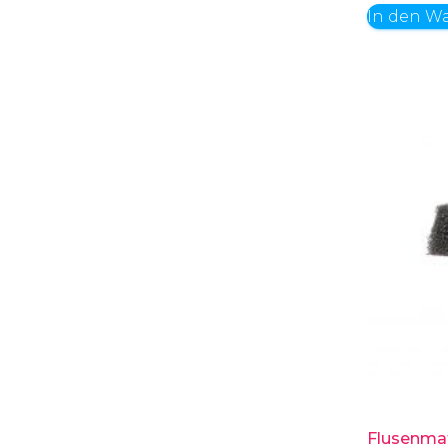
In den W
Flusenma