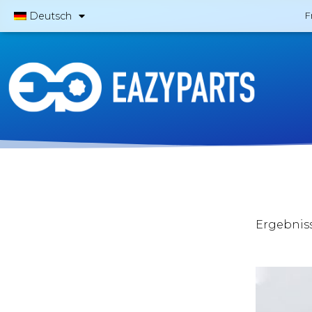
Deutsch
F
Ergebniss