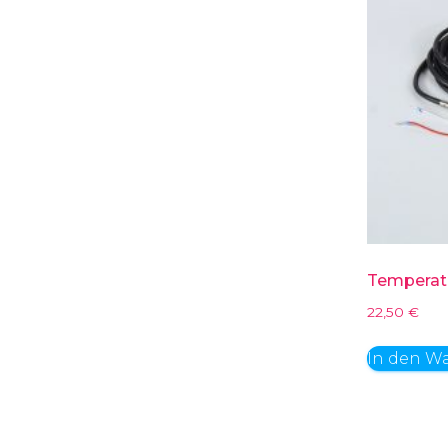
Temperatu
22,50
€
In den W