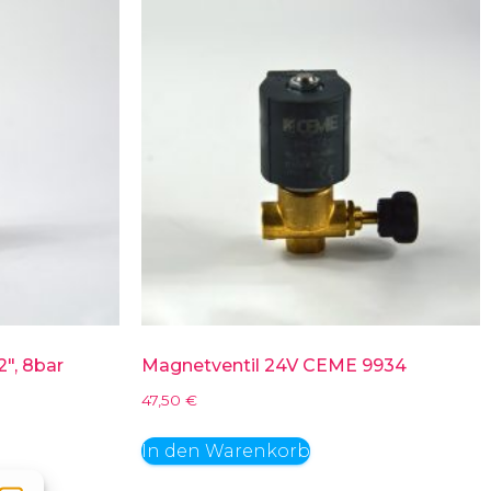
2″, 8bar
Magnetventil 24V CEME 9934
47,50
€
In den Warenkorb