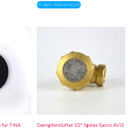
In den Warenkorb
für TINA
Dampfentlüfter 1/2″ Spirax Sarco AV13