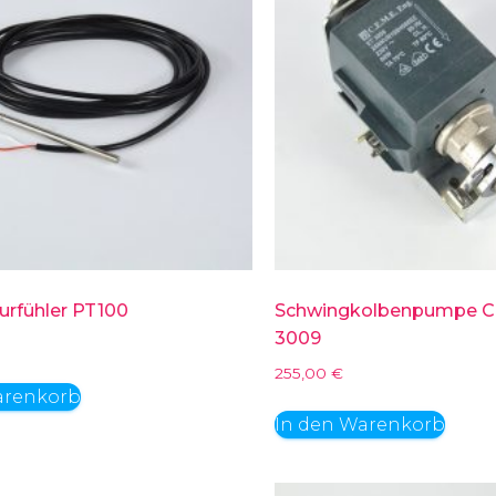
rfühler PT100
Schwingkolbenpumpe 
3009
255,00
€
arenkorb
In den Warenkorb