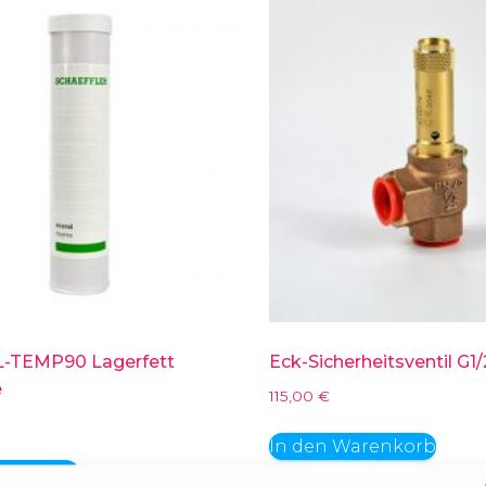
TEMP90 Lagerfett
Eck-Sicherheitsventil G1/
e
115,00
€
In den Warenkorb
arenkorb