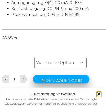
Analogausgang: 0(4)…20 mA, 0…10 V
Kontaktausgang DC PNP, max. 200 mA
Prozessanschluss: G ½ B DIN 16288
199,00
€
MESSBEREICH
-
+
IN DEN WARENKORB
Zustimmung verwalten
Versandpreis berechnen
Um dir ein optimales Erlebnis zu bieten, verwenden wir Technologien
wie Cookies, um Geräteinformationen zu speichern und/oder darauf