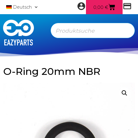
0,00
€
Deutsch
O-Ring 20mm NBR