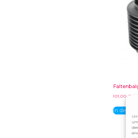
Faltenba
101,00
€
In den W
Um 
um 
die
ein