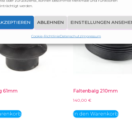
eilst oder zurückziehst, können bestimmte Merkmale und Funktionen
inträchtigt werden.
AKZEPTIEREN
ABLEHNEN
EINSTELLUNGEN ANSEHE
Cookie-Richtlinie
Datenschutz
Impressum
lg 61mm
Faltenbalg 210mm
140,00
€
arenkorb
In den Warenkorb