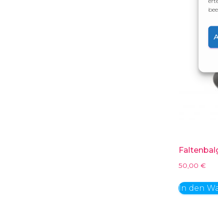
ert
bee
Faltenba
50,00
€
In den W