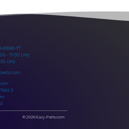
6-93961-77
00 - 17:00 Uhr)
5:30 Uhr)
parts.com
.com
latz 5
en
d
©
2026
Eazy-Parts.com