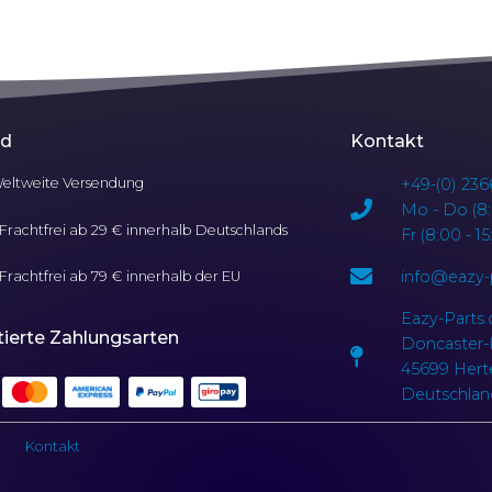
nd
Kontakt
eltweite Versendung
+49-(0) 236
Mo - Do (8:
Frachtfrei ab 29 € innerhalb Deutschlands
Fr (8:00 - 1
info@eazy-
Frachtfrei ab 79 € innerhalb der EU
Eazy-Parts
ierte Zahlungsarten
Doncaster-P
45699 Hert
Deutschlan
Kontakt