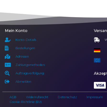
Mein Konto
Versa
Konto-Details
W
Bestellungen
Adressen
Zahlungsmethoden
Akzept
Auftragsverfolgung
Abmelden
AGB
Widerrufsrecht
Datenschutz
Impressum
Cookie-Richtlinie (EU)