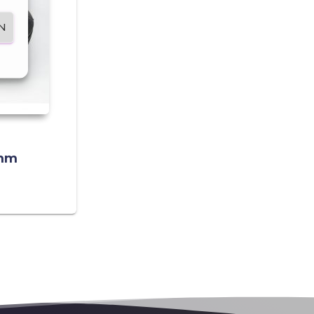
N
0mm