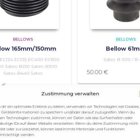
BELLOWS
BELLOWS
llow 165mm/150mm
Bellow 61
 EC124 EC135 EC400 EC600
Satec B-300 / B
0 Satec-B250 Satec-B300
50.00
€
Satec-B440 Satec
0
€
Zustimmung verwalten
dir ein optimales Erlebnis zu bieten, verwenden wir Technologien wie Cookies,
Geräteinformationen zu speichern und/oder darauf zuzugreifen. Wenn du
sen Technologien zustimmst, können wir Daten wie das Surfverhalten oder
deutige IDs auf dieser Website verarbeiten. Wenn du deine Zustimmung nicht
eilst oder zurückziehst, können bestimmte Merkmale und Funktionen
inträchtigt werden.