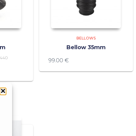
BELLOWS
mm
Bellow 35mm
-440
99.00
€