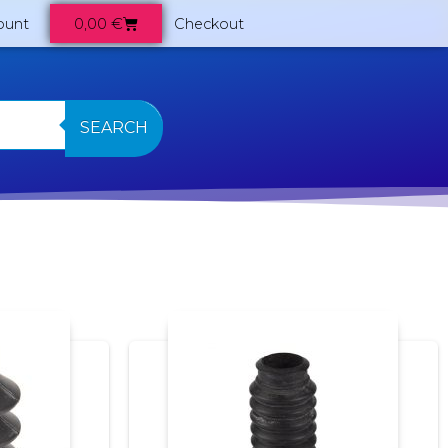
0,00
€
ount
Checkout
SEARCH