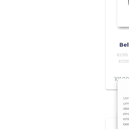
Be
EC115
EC90
101.0
Um 
um 
die
ein
ert
bee