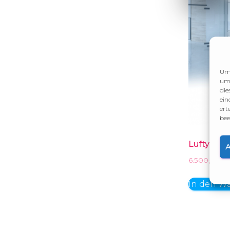
Um 
um 
die
ein
ert
bee
Luftykuss
6.500,00
€
In den W