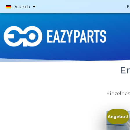
Deutsch
F
E
Einzelnes
Angebot!