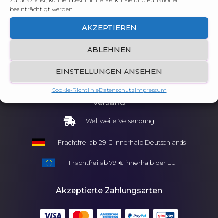
zurückziehst, können bestimmte Merkmale und Funktionen
beeinträchtigt werden.
Mein Konto
AKZEPTIEREN
Konto-Details
Zahlungsmethoden
Bestellungen
Auftragsverfolgung
ABLEHNEN
Adressen
Abmelden
EINSTELLUNGEN ANSEHEN
Cookie-Richtlinie
Datenschutz
Impressum
Versand
Weltweite Versendung
Frachtfrei ab 29 € innerhalb Deutschlands
Frachtfrei ab 79 € innerhalb der EU
Akzeptierte Zahlungsarten